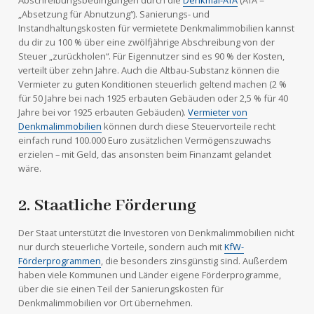
Abschreibungsbedingungen durch die
Denkmal-AfA
(AfA =
„Absetzung für Abnutzung“). Sanierungs- und
Instandhaltungskosten für vermietete Denkmalimmobilien kannst
du dir zu 100 % über eine zwölfjährige Abschreibung von der
Steuer „zurückholen“. Für Eigennutzer sind es 90 % der Kosten,
verteilt über zehn Jahre. Auch die Altbau-Substanz können die
Vermieter zu guten Konditionen steuerlich geltend machen (2 %
für 50 Jahre bei nach 1925 erbauten Gebäuden oder 2,5 % für 40
Jahre bei vor 1925 erbauten Gebäuden).
Vermieter von
Denkmalimmobilien
können durch diese Steuervorteile recht
einfach rund 100.000 Euro zusätzlichen Vermögenszuwachs
erzielen – mit Geld, das ansonsten beim Finanzamt gelandet
wäre.
2. Staatliche Förderung
Der Staat unterstützt die Investoren von Denkmalimmobilien nicht
nur durch steuerliche Vorteile, sondern auch mit
KfW-
Förderprogrammen
, die besonders zinsgünstig sind. Außerdem
haben viele Kommunen und Länder eigene Förderprogramme,
über die sie einen Teil der Sanierungskosten für
Denkmalimmobilien vor Ort übernehmen.