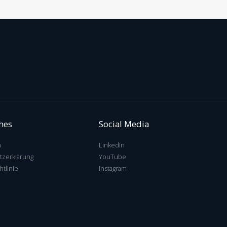
ches
Social Media
m
LinkedIn
tzerklärung
YouTube
htlinie
Instagram