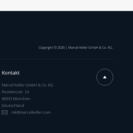
Copyright ©
2026
| Marcel Keller GmbH & Co. KG.
Kontakt
Marcel Keller GmbH & Co. KG
Residenzstr. 24
80333 München
Deutschland
mk@marcelkeller.com