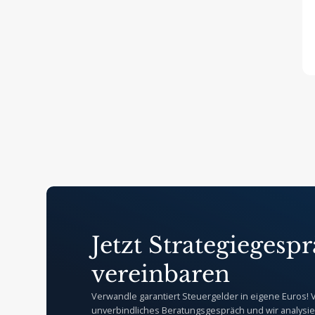
Jetzt Strategiegesp
vereinbaren
Verwandle garantiert Steuergelder in eigene Euros! 
unverbindliches Beratungsgespräch und wir analysi