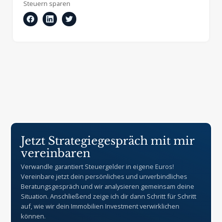
Steuern sparen
Jetzt Strategiegespräch mit mir
vereinbaren
Verwandle garantiert Steuergelder in eigene Euros!
Vereinbare jetzt dein persönliches und unverbindliches
Beratungsgespräch und wir analysieren gemeinsam deine
Situation. Anschließend zeige ich dir dann Schritt für Schritt
auf, wie wir dein Immobilien Investment verwirklichen
können.