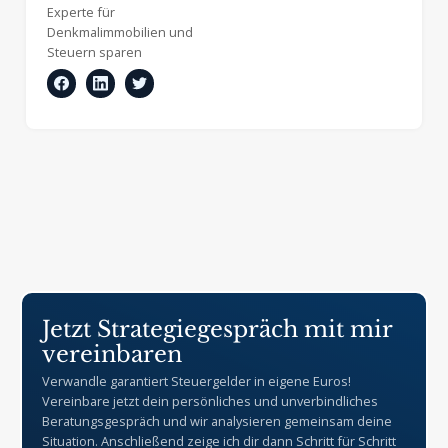
Experte für
Denkmalimmobilien
und
Steuern sparen
Jetzt Strategiegespräch mit mir
vereinbaren
Verwandle garantiert Steuergelder in eigene Euros!
Vereinbare jetzt dein persönliches und unverbindliches
Beratungsgespräch und wir analysieren gemeinsam deine
Situation. Anschließend zeige ich dir dann Schritt für Schritt