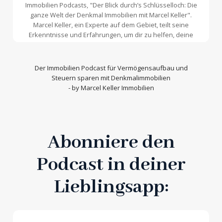
Immobilien Podcasts
, "Der Blick durch’s Schlüsselloch: Die
ganze Welt der Denkmal Immobilien mit Marcel Keller".
Marcel Keller, ein Experte auf dem Gebiet, teilt seine
Erkenntnisse und Erfahrungen, um dir zu helfen, deine
Immobilienstrategie zu optimieren und den bestmöglichen
Zugang zum Immobilienmarkt zu erlangen. Erkenne die
Gelegenheiten, die Denkmalimmobilien bieten, und wie du
Der
Immobilien Podcast
für Vermögensaufbau und
sie am besten nutzen kannst, um deinen finanziellen
Steuern sparen mit Denkmalimmobilien
Erfolg zu maximieren. Mach dich bereit, wertvolle Einblicke
- by Marcel Keller Immobilien
und Geheimnisse aus erster Hand zu erhalten. Schalte
jetzt ein!
Abonniere den
Podcast in deiner
Lieblingsapp: