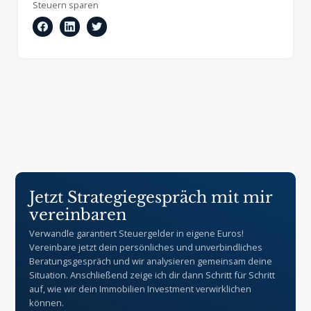
Steuern sparen
Jetzt Strategiegespräch mit mir
vereinbaren
Verwandle garantiert Steuergelder in eigene Euros!
Vereinbare jetzt dein persönliches und unverbindliches
Beratungsgespräch und wir analysieren gemeinsam deine
Situation. Anschließend zeige ich dir dann Schritt für Schritt
auf, wie wir dein Immobilien Investment verwirklichen
können.