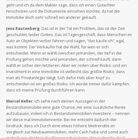
geht und ich da dem Makler sage, dass ich einen Gutachter
hinschicken und die Dokumente einsehen möchte, da hat die
Immobilie doch sehr schnell ein anderer gekauft.
Jens Rautenberg
: Das ist in der Tat ein Problem, das ist der Zeit
geschuldet, leider Gottes. Das ist Tagesgeschäft, dass Menschen im
Auto an Objekten vorbei fahren und sagen, “das kaufe ich”, egal,
was kommt. Der Verkäufer hat die Wahl, für wen er sich
entscheidet. Wenn er wählt zwischen jemanden, der tief in die
Prüfung gehen möchte und jemanden, der schnell kauft, dann
wählt er sicher den letzteren. Aber wir reden über Risiko: und ein
Investment in eine Immobilie ist vielleicht das größte Risiko, dass
man als Privatanleger tätigt. Sich dafür Hals über Kopf zu
entscheiden ist ein großes Risiko. Ich würde immer dafür kämpfen,
dass ich meine Prüfung durchführen kann.
Marcel Keller
: Ich sehe nach deinen Aussagen in der
Bestandsimmobilie eine gute Chance, mir eine zusätzliche Rente
aufzubauen, indem ich in Bestandsimmobilien investiere – nennen
wir diese mal Immobilienrente. Bei mir entsteht dadurch der
Eindruck, dass ich Durch eine etwas höhere Mietrendite im
Vergleich zur Neubauimmobilien, mehr Cash habe und somit auch
mehr Euros direkt in die Tilgung geben kann. Wie siehst Du das?