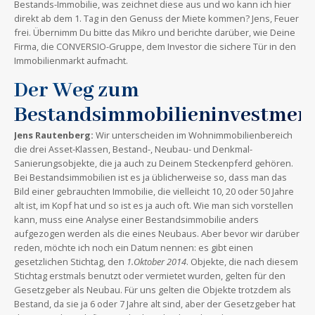
Bestands-Immobilie, was zeichnet diese aus und wo kann ich hier
direkt ab dem 1. Tag in den Genuss der Miete kommen? Jens, Feuer
frei. Übernimm Du bitte das Mikro und berichte darüber, wie Deine
Firma, die CONVERSIO-Gruppe, dem Investor die sichere Tür in den
Immobilienmarkt aufmacht.
Der Weg zum
Bestandsimmobilieninvestmen
Jens Rautenberg:
Wir unterscheiden im Wohnimmobilienbereich
die drei Asset-Klassen, Bestand-, Neubau- und Denkmal-
Sanierungsobjekte, die ja auch zu Deinem Steckenpferd gehören.
Bei Bestandsimmobilien ist es ja üblicherweise so, dass man das
Bild einer gebrauchten Immobilie, die vielleicht 10, 20 oder 50 Jahre
alt ist, im Kopf hat und so ist es ja auch oft. Wie man sich vorstellen
kann, muss eine Analyse einer Bestandsimmobilie anders
aufgezogen werden als die eines Neubaus. Aber bevor wir darüber
reden, möchte ich noch ein Datum nennen: es gibt einen
gesetzlichen Stichtag, den
1.Oktober 2014
. Objekte, die nach diesem
Stichtag erstmals benutzt oder vermietet wurden, gelten für den
Gesetzgeber als Neubau. Für uns gelten die Objekte trotzdem als
Bestand, da sie ja 6 oder 7 Jahre alt sind, aber der Gesetzgeber hat