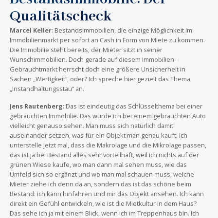
Qualitätscheck
Marcel Keller
: Bestandsimmobilien, die einzige Möglichkeit im
Immobilienmarkt per sofort an Cash in Form von Miete zu kommen.
Die Immobilie steht bereits, der Mieter sitzt in seiner
Wunschimmobilien. Doch gerade auf diesem Immobilien-
Gebrauchtmarkt herrscht doch eine größere Unsicherheit in
Sachen „Wertigkeit“, oder? Ich spreche hier gezielt das Thema
„Instandhaltungsstau“ an.
Jens Rautenberg
: Das ist eindeutig das Schlüsselthema bei einer
gebrauchten Immobilie. Das würde ich bei einem gebrauchten Auto
vielleicht genauso sehen. Man muss sich natürlich damit
auseinander setzen, was für ein Objekt man genau kauft. Ich
unterstelle jetzt mal, dass die Makrolage und die Mikrolage passen,
das ist ja bei Bestand alles sehr vorteilhaft, weil ich nichts auf der
grünen Wiese kaufe, wo man dann mal sehen muss, wie das
Umfeld sich so ergänzt und wo man mal schauen muss, welche
Mieter ziehe ich denn da an, sondern das ist das schöne beim
Bestand: ich kann hinfahren und mir das Objekt ansehen. Ich kann
direkt ein Gefühl entwickeln, wie ist die Mietkultur in dem Haus?
Das sehe ich ja mit einem Blick, wenn ich im Treppenhaus bin. Ich