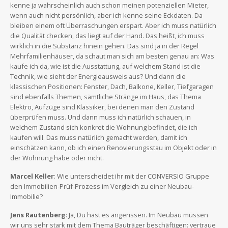
kenne ja wahrscheinlich auch schon meinen potenziellen Mieter,
wenn auch nicht persönlich, aber ich kenne seine Eckdaten. Da
bleiben einem oft Überraschungen erspart. Aber ich muss natürlich
die Qualität checken, das liegt auf der Hand. Das heißt, ich muss
wirklich in die Substanz hinein gehen. Das sind ja in der Regel
Mehrfamilienhäuser, da schaut man sich am besten genau an: Was
kaufe ich da, wie ist die Ausstattung, auf welchem Stand ist die
Technik, wie sieht der Energieausweis aus? Und dann die
klassischen Positionen: Fenster, Dach, Balkone, Keller, Tiefgaragen
sind ebenfalls Themen, sämtliche Stränge im Haus, das Thema
Elektro, Aufzüge sind Klassiker, bei denen man den Zustand
überprüfen muss. Und dann muss ich natürlich schauen, in
welchem Zustand sich konkret die Wohnung befindet, die ich
kaufen will. Das muss natürlich gemacht werden, damit ich
einschätzen kann, ob ich einen Renovierungsstau im Objekt oder in
der Wohnung habe oder nicht.
Marcel Keller
: Wie unterscheidet ihr mit der CONVERSIO Gruppe
den Immobilien-Prüf-Prozess im Vergleich zu einer Neubau-
Immobilie?
Jens Rautenberg
: Ja, Du hast es angerissen. Im Neubau müssen
wir uns sehr stark mit dem Thema Bauträger beschäftigen: vertraue