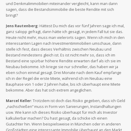
und Denkmalimmobilien miteinander vergleicht, kann man dann
sagen, dass die Bestandsimmobilie die beste Rendite mit sich
bringt?
Jens Rautenberg
: Hättest Du mich das vor fünf Jahren sage ich mal,
ganz salopp gefragt, dann hätte ich gesagt, in jedem Fall tut sie das.
Heute nicht mehr, muss man vielerorts sagen. Wenn ich mich in den
interessanten Lagen nach Investmentimmobilien umschaue, dann
stelle ich fest, dass dieses Verhältnis zwischen Neubau und
Bestand mindestens gleich ist. Es ist nicht mehr so, dass ich im
Bestand eine spürbar höhere Rendite erwarten darf als ich sie im
Neubau bekomme. Ich kriege sie nur schneller, das haben wir ja
eben schon einmal gesagt. Drei Monate nach dem Kauf empfange
ich in der Regel die erste Miete, während ich im Neubau eine
Bauphase von 1 oder 2 Jahren habe, bis ich überhaupt eine Miete
bekomme. Aber das hat sich extrem angeglichen.
Marcel Keller
: Trotzdem ist doch das Risiko gegeben, dass ich Geld
„nachschießen“ muss in Form von Sanierungen, Instandhaltungen
usw. Wie kann ich dieses Risiko überhaupt für mich als Investor
kalkulierbar machen? Du hast gesagt, da schicke ich einen
Gutachter hin. Wenn beispielsweise in München oder in anderen
Großstädten eine interessante Immobilie überhaupt an den Markt