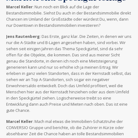
Marcel Keller
: Nun noch ein Blick auf die Lage der
Bestandsimmobilie. Siehst Du auch in der Bestandsimmobilie direkt
Chancen im Umland der Großstädte oder würdest Du, wenn, dann
nur Downtown in Bestandsimmobilien investieren?
Jens Rautenberg
: Das Erste, ganz klar. Die Zeiten, in denen wir uns
nur die A-Städte und B-Lagen angesehen haben, sind vorbei. Wir
sehen seit einigen Jahren das Thema Speckgürtel, sind da sehr
offen für die Objekte, die kommen. Das sind aus meiner Sicht
genau die Standorte, in denen ich noch eine Mietsteigerung
generieren kann und nur so erhöhe ich ja meinen Ertrag. Wir
erleben in ganz vielen Standorten, dass in der Kernstadt selbst, das
sehen wir an Top A-Standorten, sich sogar ein negativer
Einwohnersaldo entwickelt. Doch das Umfeld profitiert, weil die
Menschen hier aus der Kernstadt hinziehen oder aus dem Umfeld
in den Speckgürtel ziehen. Logischerweise treibt so eine
Entwicklung dann auch Preise und Mieten nach oben. Das ist eine
gute Chance.
Marcel Keller
: Mach mal etwas die Immobilien-Schatztruhe der
CONVERSIO Gruppe und berichte, ob die Zuhörer in Kürze oder
absehbarer Zeit die Chance haben an tolle Bestandsimmobilien